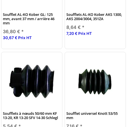
Soufflet AL-KO Kober GL: 125
Soufflets AL-KO Kober AKS 1300,
mm, avant 37 mm / arrière 46
AKS 2004/3004, 351ZA
mm
8,64 €
*
36,80 €
*
7,20 € Prix HT
30,67 € Prix HT
Soufflets à nœuds 50/60 mm KF
Soufflet universel Knott 53/55
13-20, KR 13-20 SFV 14-30 Schlegl
mm
5,54 €
*
7,16 €
*