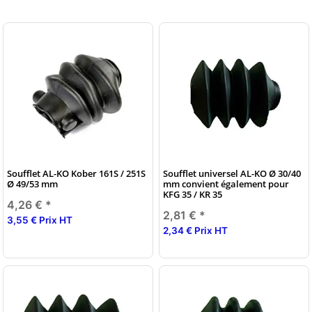
Soufflet AL-KO Kober 161S / 251S
Soufflet universel AL-KO Ø 30/40
Ø 49/53 mm
mm convient également pour
KFG 35 / KR 35
4,26 €
*
2,81 €
*
3,55 € Prix HT
2,34 € Prix HT