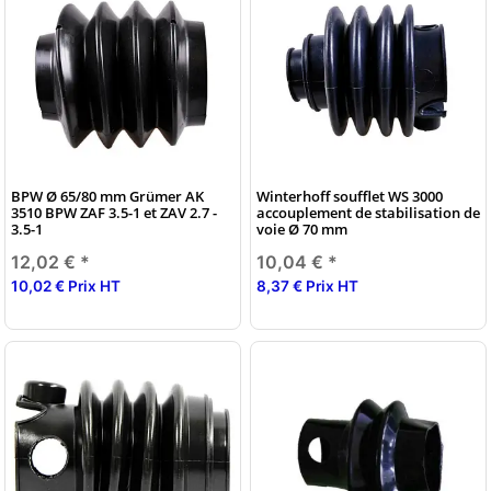
BPW Ø 65/80 mm Grümer AK
Winterhoff soufflet WS 3000
3510 BPW ZAF 3.5-1 et ZAV 2.7 -
accouplement de stabilisation de
3.5-1
voie Ø 70 mm
12,02 €
*
10,04 €
*
10,02 € Prix HT
8,37 € Prix HT