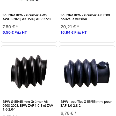
Soufflet BPW / Grümer AWS,
Soufflet BPW / Grümer AK 3509
AWUS 2020, AK 3509, APR 2720
nouvelle version
7,80 €
*
20,21 €
*
6,50 € Prix HT
16,84 € Prix HT
BPW Ø 55/45 mm Grümer AK
BPW - soufflet Ø 55/55 mm, pour
0908-2008, BPW ZAF 1.0-1 et ZAV
ZAF 1.0-2.8-2
1.6-2.0-1
6,76 €
*