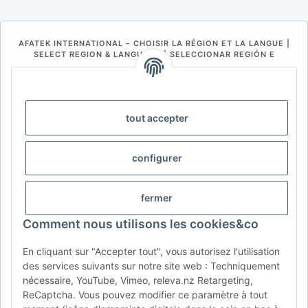
AFATEK INTERNATIONAL – CHOISIR LA RÉGION ET LA LANGUE |
SELECT REGION & LANGUAGE | SELECCIONAR REGIÓN E
IDIOMA
DE
AT
CH (DE)
CH (FR)
CH (IT)
BE (NL)
BE (FR)
NL
tout accepter
FR
IT
ES
DK
PL
configurer
UK
NZ
USA
MX
PT
SE
FI
CZ
HU
SK
fermer
RO
HR
Comment nous utilisons les cookies&co
En cliquant sur "Accepter tout", vous autorisez l'utilisation
des services suivants sur notre site web : Techniquement
AFATEK France
| Votre spécialiste en pièces détachées pour
nécessaire, YouTube, Vimeo, releva.nz Retargeting,
remorques
ReCaptcha. Vous pouvez modifier ce paramètre à tout
Conseil technique :
moc.ketafa@ofni
| TVA (DE) :