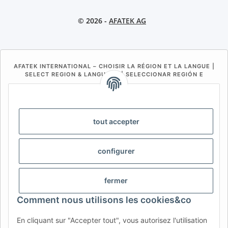
© 2026 -
AFATEK AG
AFATEK INTERNATIONAL – CHOISIR LA RÉGION ET LA LANGUE |
SELECT REGION & LANGUAGE | SELECCIONAR REGIÓN E
IDIOMA
DE
AT
CH (DE)
CH (FR)
CH (IT)
BE (NL)
BE (FR)
NL
tout accepter
FR
IT
ES
DK
PL
configurer
UK
NZ
USA
MX
PT
SE
FI
CZ
HU
SK
fermer
RO
HR
Comment nous utilisons les cookies&co
En cliquant sur "Accepter tout", vous autorisez l'utilisation