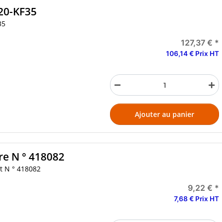
F20-KF35
35
127,37 €
*
106,14 € Prix HT
Ajouter au panier
re N ° 418082
et N ° 418082
9,22 €
*
7,68 € Prix HT