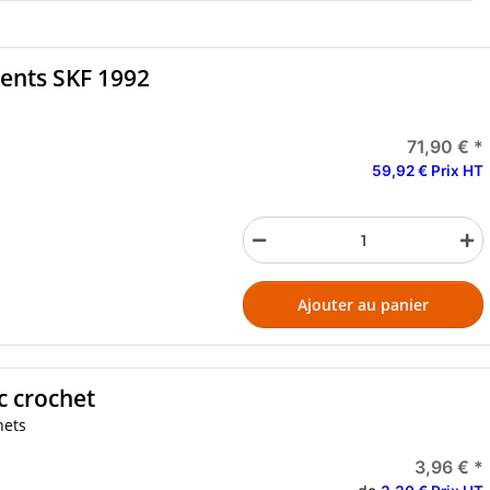
ments SKF 1992
71,90 €
*
59,92 € Prix HT
Ajouter au panier
c crochet
hets
3,96 €
*