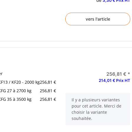
de
3,30 € Prix HT
vers l'article
er
256,81 €
*
214,01 € Prix HT
KF13 / KF20 - 2000 kg
256,81 €
KFG 27 à 2700 kg
256,81 €
KFG 35 à 3500 kg
256,81 €
x
Il y a plusieurs variantes
pour cet article. Merci de
choisir la variante
souhaitée.