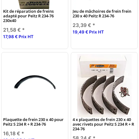
Kit de réparation de freins
Jeu de mâchoires de frein frein
adapté pour Peitz R 234-76
230 x 40 Peitz R 234-76
230x40
23,39 €
*
21,58 €
*
19,49 € Prix HT
17,98 € Prix HT
Plaquette de frein 230 x 40 pour
4 x plaquettes de frein 230 x 40
Peitz S 234 R + R 234-76
avec rivets pour Peitz S 234 R + R
234-76
16,18 €
*
58,24 €
*