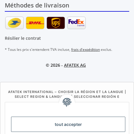
Méthodes de livraison
Résilier le contrat
* Tous les prix s'entendent TVA incluse,
frais d'expédition
exclus.
© 2026 -
AFATEK AG
AFATEK INTERNATIONAL – CHOISIR LA RÉGION ET LA LANGUE |
SELECT REGION & LANGUAGE | SELECCIONAR REGIÓN E
IDIOMA
DE
AT
CH (DE)
CH (FR)
CH (IT)
BE (NL)
BE (FR)
NL
tout accepter