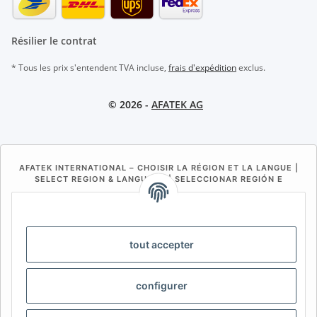
Résilier le contrat
* Tous les prix s'entendent TVA incluse,
frais d'expédition
exclus.
© 2026 -
AFATEK AG
AFATEK INTERNATIONAL – CHOISIR LA RÉGION ET LA LANGUE |
SELECT REGION & LANGUAGE | SELECCIONAR REGIÓN E
IDIOMA
DE
AT
CH (DE)
CH (FR)
CH (IT)
BE (NL)
BE (FR)
NL
tout accepter
FR
IT
ES
DK
PL
configurer
UK
NZ
USA
MX
PT