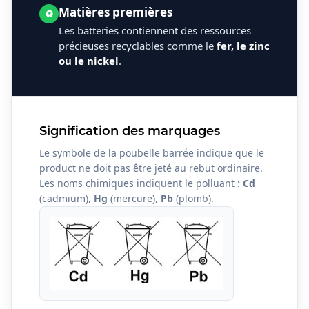
Matières premières
♻
Les batteries contiennent des ressources
précieuses recyclables comme le
fer, le zinc
ou le nickel
.
Signification des marquages
Le symbole de la poubelle barrée indique que le
product ne doit pas être jeté au rebut ordinaire.
Les noms chimiques indiquent le polluant :
Cd
(cadmium),
Hg
(mercure),
Pb
(plomb).