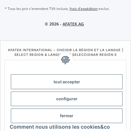
* Tous les prix s'entendent TVA incluse,
frais d'expédition
exclus.
© 2026 -
AFATEK AG
AFATEK INTERNATIONAL – CHOISIR LA RÉGION ET LA LANGUE |
SELECT REGION & LANGUAGE | SELECCIONAR REGIÓN E
IDIOMA
DE
AT
CH (DE)
CH (FR)
CH (IT)
BE (NL)
BE (FR)
NL
tout accepter
FR
IT
ES
DK
PL
configurer
UK
NZ
USA
MX
PT
SE
FI
CZ
HU
SK
fermer
RO
HR
Comment nous utilisons les cookies&co