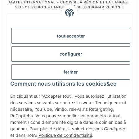
AFATEK INTERNATIONAL – CHOISIR LA RÉGION ET LA LANGUE |
SELECT REGION & LANGUAGE | SELECCIONAR REGIÓN E
IDIOMA
DE
AT
CH (DE)
CH (FR)
CH (IT)
BE (NL)
BE (FR)
NL
tout accepter
FR
IT
ES
DK
PL
configurer
UK
NZ
USA
MX
PT
SE
FI
CZ
HU
SK
fermer
RO
HR
Comment nous utilisons les cookies&co
En cliquant sur "Accepter tout", vous autorisez l'utilisation
des services suivants sur notre site web : Techniquement
AFATEK France
| Votre spécialiste en pièces détachées pour
nécessaire, YouTube, Vimeo, releva.nz Retargeting,
remorques
ReCaptcha. Vous pouvez modifier ce paramètre à tout
Conseil technique :
moc.ketafa@ofni
| TVA (DE) :
moment (icône d'empreinte digitale dans le coin en bas à
DE354251646
gauche). Pour plus de détails, voir ci-dessous
Configurer
Offre pour les professionnels : achats intracommunautaires HT
et dans notre
Politique de confidentialité
.
(VIES) disponibles.