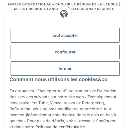
AFATEK INTERNATIONAL – CHOISIR LA RÉGION ET LA LANGUE |
SELECT REGION & LANGUAGE | SELECCIONAR REGIÓN E
IDIOMA
DE
AT
CH (DE)
CH (FR)
CH (IT)
BE (NL)
BE (FR)
NL
tout accepter
FR
IT
ES
DK
PL
configurer
UK
NZ
USA
MX
PT
SE
FI
CZ
HU
SK
fermer
RO
HR
Comment nous utilisons les cookies&co
En cliquant sur "Accepter tout", vous autorisez l'utilisation
des services suivants sur notre site web : Techniquement
AFATEK France
| Votre spécialiste en pièces détachées pour
nécessaire, YouTube, Vimeo, releva.nz Retargeting,
remorques
ReCaptcha. Vous pouvez modifier ce paramètre à tout
Conseil technique :
moc.ketafa@ofni
| TVA (DE) :
moment (icône d'empreinte digitale dans le coin en bas à
DE354251646
gauche). Pour plus de détails, voir ci-dessous
Configurer
Offre pour les professionnels : achats intracommunautaires HT
et dans notre
Politique de confidentialité
.