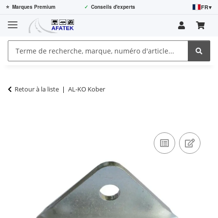
FR
▾
⭐
Marques Premium
✓
Conseils d'experts
Retour à la liste
AL-KO Kober