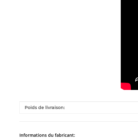
#productDetails.itemInformation#
#productDetails.itemValue#
Poids de livraison:
Informations du fabricant: