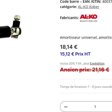
Code barre – EAN /GTIN:
4003
catégorie:
AL-KO Kober
Fabricants:
Amortisseur universel, amortis
18,14 €
15,12 € Prix HT
inclus 20% TVA , plus
Expédition
Ancien prix: 21,16 €
Temps de livraison:
1 - 4 jours ouvrab