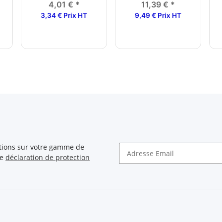
vissable
90x50mm, galvanisé
4,01 €
*
11,39 €
*
3,34 € Prix HT
9,49 € Prix HT
ations sur votre gamme de
re
déclaration de protection
Newsletter S'INSCRIRE