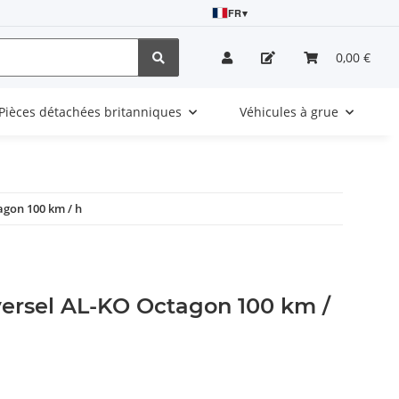
FR
▾
0,00 €
Pièces détachées britanniques
Véhicules à grue
agon 100 km / h
versel AL-KO Octagon 100 km /