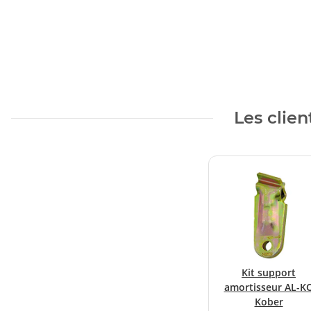
Les clien
Kit support
amortisseur AL-K
Kober