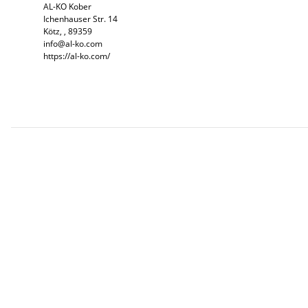
AL-KO Kober
Ichenhauser Str. 14
Kötz, , 89359
info@al-ko.com
https://al-ko.com/