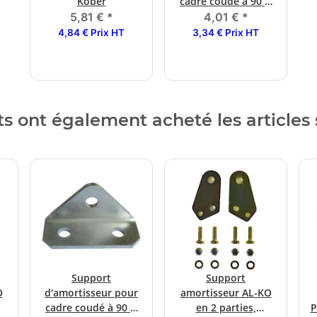
Kober
cadre coudé à 90 °,
vissable
5,81 €
*
4,01 €
*
4,84 € Prix HT
3,34 € Prix HT
ts ont également acheté les articles 
Support
Support
O
d'amortisseur pour
amortisseur AL-KO
cadre coudé à 90 °,
en 2 parties,
P