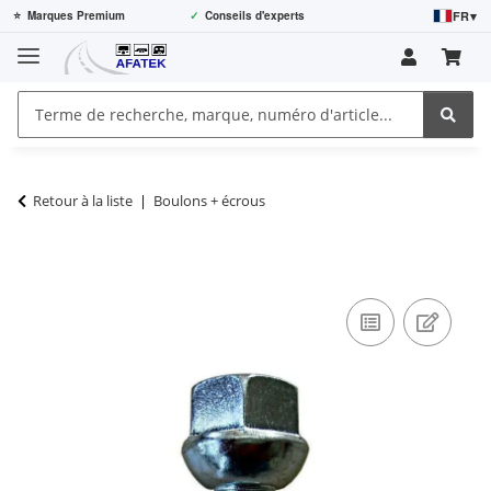
FR
▾
⭐
Marques Premium
✓
Conseils d'experts
Retour à la liste
Boulons + écrous