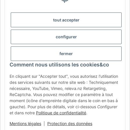
DE
AT
CH (DE)
CH (FR)
CH (IT)
BE (NL)
BE (FR)
NL
tout accepter
FR
IT
ES
DK
PL
configurer
UK
NZ
USA
MX
PT
SE
FI
CZ
HU
SK
fermer
RO
HR
Comment nous utilisons les cookies&co
En cliquant sur "Accepter tout", vous autorisez l'utilisation
des services suivants sur notre site web : Techniquement
AFATEK France
| Votre spécialiste en pièces détachées pour
nécessaire, YouTube, Vimeo, releva.nz Retargeting,
remorques
ReCaptcha. Vous pouvez modifier ce paramètre à tout
Conseil technique :
moc.ketafa@ofni
| TVA (DE) :
moment (icône d'empreinte digitale dans le coin en bas à
DE354251646
gauche). Pour plus de détails, voir ci-dessous
Configurer
Offre pour les professionnels : achats intracommunautaires HT
et dans notre
Politique de confidentialité
.
(VIES) disponibles.
Mentions légales
|
Protection des données