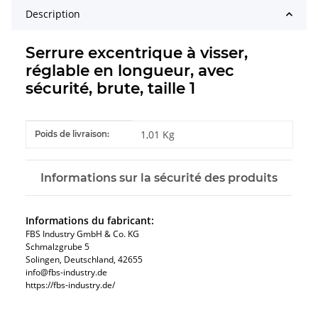
Description
Serrure excentrique à visser,
réglable en longueur, avec
sécurité, brute, taille 1
#productDetails.itemInformation#
#productDetails.itemValue#
1,01 Kg
Poids de livraison:
Informations sur la sécurité des produits
Informations du fabricant:
FBS Industry GmbH & Co. KG
Schmalzgrube 5
Solingen, Deutschland, 42655
info@fbs-industry.de
https://fbs-industry.de/