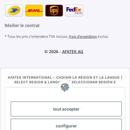
Résilier le contrat
* Tous les prix s'entendent TVA incluse,
frais d'expédition
exclus.
© 2026 -
AFATEK AG
AFATEK INTERNATIONAL – CHOISIR LA RÉGION ET LA LANGUE |
SELECT REGION & LANGUAGE | SELECCIONAR REGIÓN E
IDIOMA
DE
AT
CH (DE)
CH (FR)
CH (IT)
BE (NL)
BE (FR)
NL
tout accepter
FR
IT
ES
DK
PL
configurer
UK
NZ
USA
MX
PT