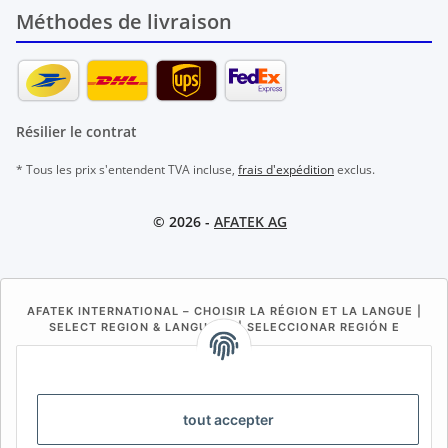
Méthodes de livraison
Résilier le contrat
* Tous les prix s'entendent TVA incluse,
frais d'expédition
exclus.
© 2026 -
AFATEK AG
AFATEK INTERNATIONAL – CHOISIR LA RÉGION ET LA LANGUE |
SELECT REGION & LANGUAGE | SELECCIONAR REGIÓN E
IDIOMA
DE
AT
CH (DE)
CH (FR)
CH (IT)
BE (NL)
BE (FR)
NL
tout accepter