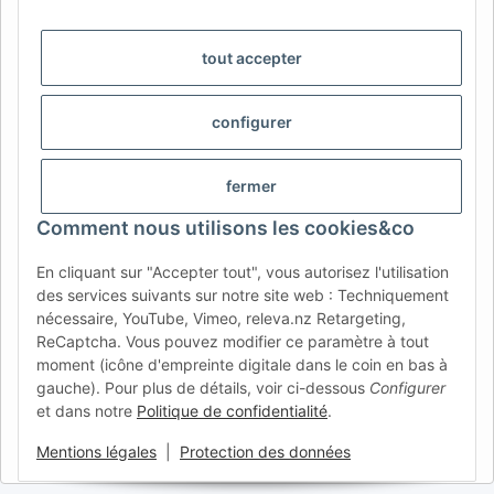
DE
AT
CH (DE)
CH (FR)
CH (IT)
BE (NL)
BE (FR)
NL
tout accepter
FR
IT
ES
DK
PL
configurer
UK
NZ
USA
MX
PT
SE
FI
CZ
HU
SK
fermer
RO
HR
Comment nous utilisons les cookies&co
En cliquant sur "Accepter tout", vous autorisez l'utilisation
des services suivants sur notre site web : Techniquement
AFATEK France
| Votre spécialiste en pièces détachées pour
nécessaire, YouTube, Vimeo, releva.nz Retargeting,
remorques
ReCaptcha. Vous pouvez modifier ce paramètre à tout
Conseil technique :
moc.ketafa@ofni
| TVA (DE) :
moment (icône d'empreinte digitale dans le coin en bas à
DE354251646
gauche). Pour plus de détails, voir ci-dessous
Configurer
Offre pour les professionnels : achats intracommunautaires HT
et dans notre
Politique de confidentialité
.
(VIES) disponibles.
Mentions légales
|
Protection des données