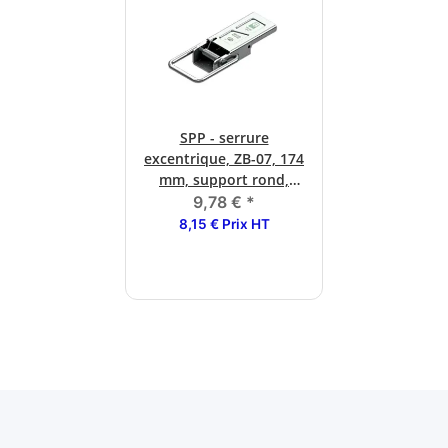
SPP - serrure
excentrique, ZB-07, 174
mm, support rond,
galvanisé
9,78 €
*
8,15 € Prix HT