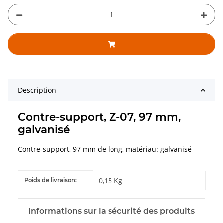
Description
Contre-support, Z-07, 97 mm,
galvanisé
Contre-support, 97 mm de long, matériau: galvanisé
#productDetails.itemInformation#
#productDetails.itemValue#
0,15 Kg
Poids de livraison:
Informations sur la sécurité des produits