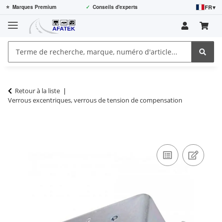
FR
▾
⭐
Marques Premium
✓
Conseils d'experts
Retour à la liste
Verrous excentriques, verrous de tension de compensation