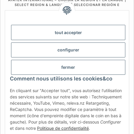
SELECT REGION & LANGUAGE | SELECCIONAR REGIÓN E
IDIOMA
DE
AT
CH (DE)
CH (FR)
CH (IT)
BE (NL)
BE (FR)
NL
tout accepter
FR
IT
ES
DK
PL
configurer
UK
NZ
USA
MX
PT
SE
FI
CZ
HU
SK
fermer
RO
HR
Comment nous utilisons les cookies&co
En cliquant sur "Accepter tout", vous autorisez l'utilisation
des services suivants sur notre site web : Techniquement
AFATEK France
| Votre spécialiste en pièces détachées pour
nécessaire, YouTube, Vimeo, releva.nz Retargeting,
remorques
ReCaptcha. Vous pouvez modifier ce paramètre à tout
Conseil technique :
moc.ketafa@ofni
| TVA (DE) :
moment (icône d'empreinte digitale dans le coin en bas à
DE354251646
gauche). Pour plus de détails, voir ci-dessous
Configurer
Offre pour les professionnels : achats intracommunautaires HT
et dans notre
Politique de confidentialité
.
(VIES) disponibles.