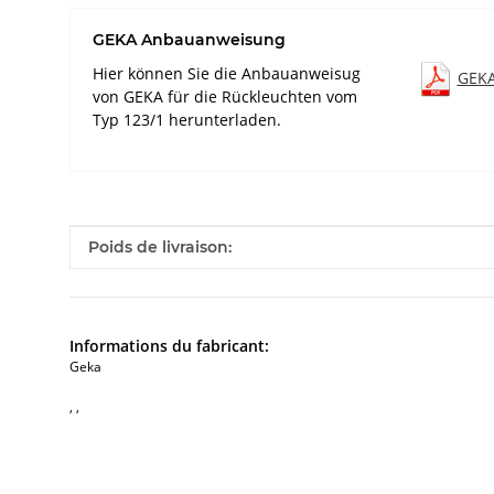
GEKA Anbauanweisung
Hier können Sie die Anbauanweisug
GEKA
von GEKA für die Rückleuchten vom
Typ 123/1 herunterladen.
#productDetails.itemInformation#
#productDetails.itemValue#
Poids de livraison:
Informations du fabricant:
Geka
, ,