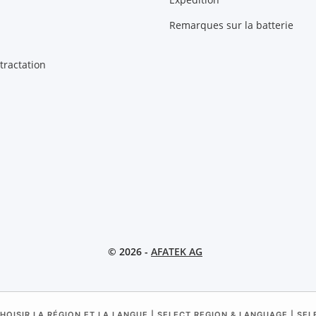
Remarques sur la batterie
tractation
© 2026 -
AFATEK AG
HOISIR LA RÉGION ET LA LANGUE | SELECT REGION & LANGUAGE | SE