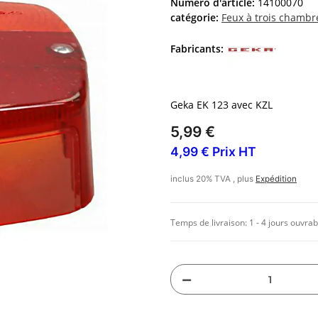
Numéro d'article:
14100070
catégorie:
Feux à trois chambr
Fabricants:
Geka EK 123 avec KZL
5,99 €
4,99 € Prix HT
inclus 20% TVA , plus
Expédition
Temps de livraison:
1 - 4 jours ouvrab