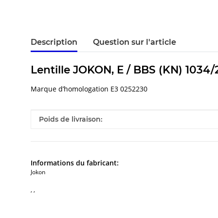
Description
Question sur l'article
Lentille JOKON, E / BBS (KN) 1034/2
Marque d’homologation E3 0252230
#productDetails.itemInformation#
#productDetails.itemValue#
Poids de livraison:
Informations du fabricant:
Jokon
, ,