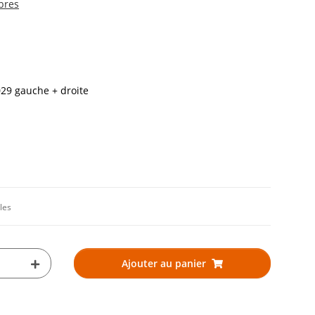
bres
029 gauche + droite
les
Ajouter au panier