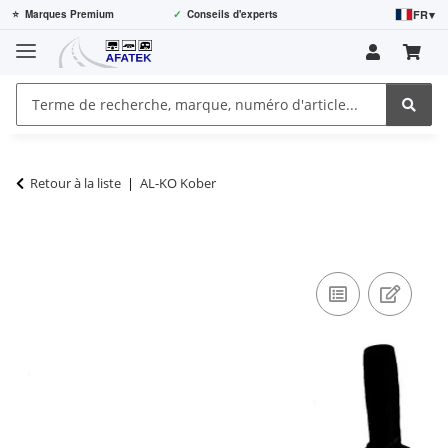
FR
▾
⭐
Marques Premium
✓
Conseils d'experts
Retour à la liste
AL-KO Kober