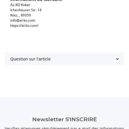
AL-KO Kober
Ichenhauser Str. 14
Kötz, , 89359
info@al-ko.com
https://al-ko.com/
Question sur l'article
Newsletter S'INSCRIRE
Veuillez m'envoyer régulièrement par e-mail des informations