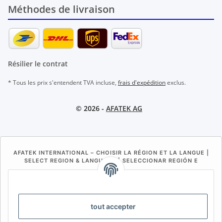
Méthodes de livraison
Résilier le contrat
* Tous les prix s'entendent TVA incluse,
frais d'expédition
exclus.
© 2026 -
AFATEK AG
AFATEK INTERNATIONAL – CHOISIR LA RÉGION ET LA LANGUE |
SELECT REGION & LANGUAGE | SELECCIONAR REGIÓN E
IDIOMA
DE
AT
CH (DE)
CH (FR)
CH (IT)
BE (NL)
BE (FR)
NL
tout accepter