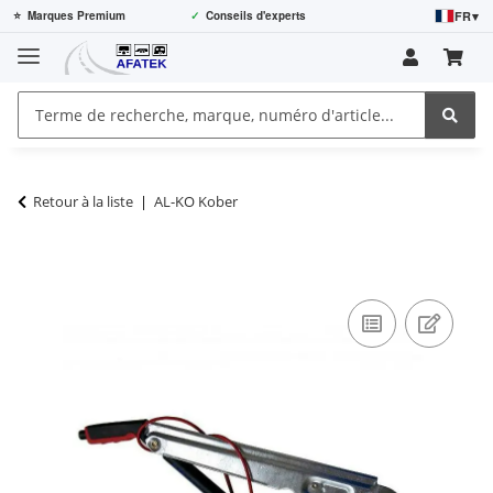
FR
▾
⭐
Marques Premium
✓
Conseils d'experts
Retour à la liste
AL-KO Kober