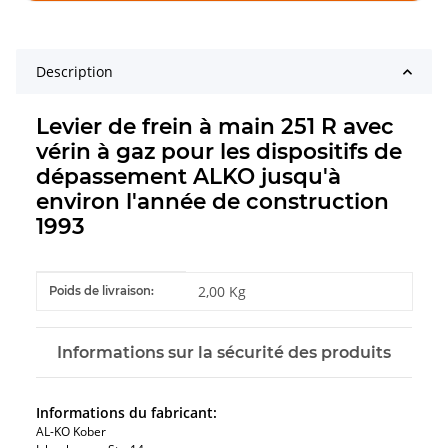
Description
Levier de frein à main 251 R avec
vérin à gaz pour les dispositifs de
dépassement ALKO jusqu'à
environ l'année de construction
1993
#productDetails.itemInformation#
#productDetails.itemValue#
2,00 Kg
Poids de livraison:
Informations sur la sécurité des produits
Informations du fabricant:
AL-KO Kober