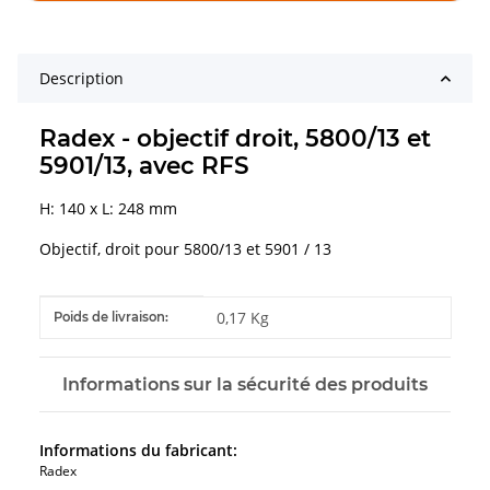
Description
Radex - objectif droit, 5800/13 et
5901/13, avec RFS
H: 140 x L: 248 mm
Objectif, droit pour 5800/13 et 5901 / 13
#productDetails.itemInformation#
#productDetails.itemValue#
0,17 Kg
Poids de livraison:
Informations sur la sécurité des produits
Informations du fabricant:
Radex