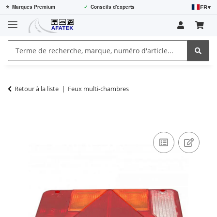
FR
▾
⭐
Marques Premium
✓
Conseils d'experts
Retour à la liste
Feux multi-chambres