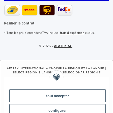
Résilier le contrat
* Tous les prix s'entendent TVA incluse,
frais d'expédition
exclus.
© 2026 -
AFATEK AG
AFATEK INTERNATIONAL – CHOISIR LA RÉGION ET LA LANGUE |
SELECT REGION & LANGUAGE | SELECCIONAR REGIÓN E
IDIOMA
DE
AT
CH (DE)
CH (FR)
CH (IT)
BE (NL)
BE (FR)
NL
tout accepter
FR
IT
ES
DK
PL
configurer
UK
NZ
USA
MX
PT