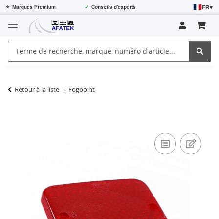
FR
▾
⭐
Marques Premium
✓
Conseils d'experts
Retour à la liste
Fogpoint