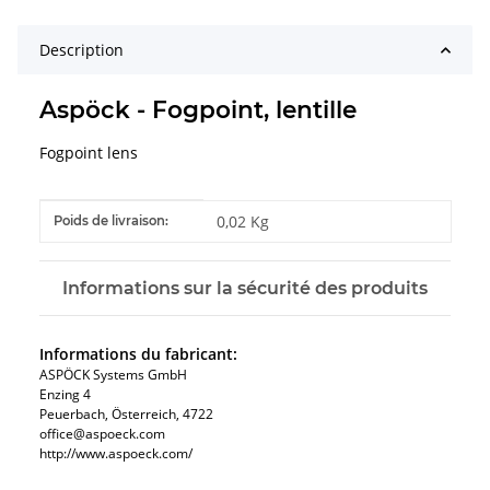
Description
Aspöck - Fogpoint, lentille
Fogpoint lens
#productDetails.itemInformation#
#productDetails.itemValue#
0,02 Kg
Poids de livraison:
Informations sur la sécurité des produits
Informations du fabricant:
ASPÖCK Systems GmbH
Enzing 4
Peuerbach, Österreich, 4722
office@aspoeck.com
http://www.aspoeck.com/