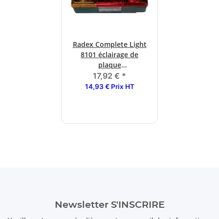
Radex Complete Light
8101 éclairage de
plaque
d'immatriculation
17,92 €
*
gauche / droite
14,93 € Prix HT
Newsletter S'INSCRIRE