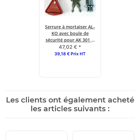
Serrure à mortaiser AL-
KO avec boule de
sécurité pour AK 301 &
AK 351
47,02 €
*
39,18 € Prix HT
Les clients ont également acheté
les articles suivants :