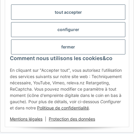
DE
AT
CH (DE)
CH (FR)
tout accepter
CH (IT)
BE (NL)
BE (FR)
NL
FR
IT
ES
DK
PL
configurer
UK
NZ
USA
MX
PT
fermer
SE
FI
CZ
HU
SK
Comment nous utilisons les cookies&co
RO
HR
En cliquant sur "Accepter tout", vous autorisez l'utilisation
des services suivants sur notre site web : Techniquement
AFATEK France
| Votre spécialiste en pièces détachées pour
nécessaire, YouTube, Vimeo, releva.nz Retargeting,
remorques
ReCaptcha. Vous pouvez modifier ce paramètre à tout
Conseil technique :
moc.ketafa@ofni
| TVA (DE) :
moment (icône d'empreinte digitale dans le coin en bas à
DE354251646
gauche). Pour plus de détails, voir ci-dessous
Configurer
et dans notre
Politique de confidentialité
.
Offre pour les professionnels : achats intracommunautaires HT
(VIES) disponibles.
Mentions légales
|
Protection des données