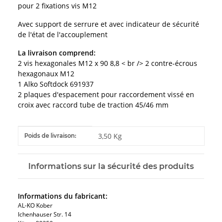
pour 2 fixations vis M12
Avec support de serrure et avec indicateur de sécurité
de l'état de l'accouplement
La livraison comprend:
2 vis hexagonales M12 x 90 8,8 < br /> 2 contre-écrous
hexagonaux M12
1 Alko Softdock 691937
2 plaques d'espacement pour raccordement vissé en
croix avec raccord tube de traction 45/46 mm
#productDetails.itemInformation#
#productDetails.itemValue#
3,50 Kg
Poids de livraison:
Informations sur la sécurité des produits
Informations du fabricant:
AL-KO Kober
Ichenhauser Str. 14