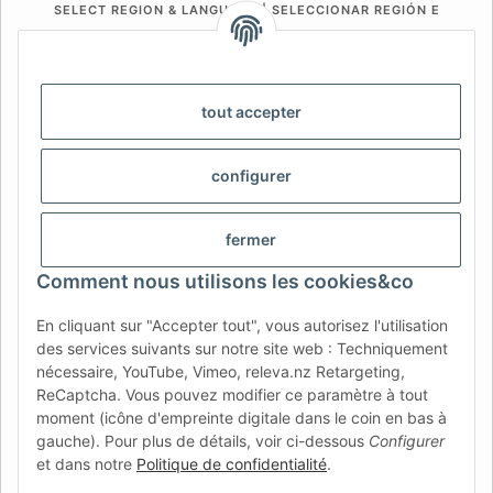
SELECT REGION & LANGUAGE | SELECCIONAR REGIÓN E
IDIOMA
DE
AT
CH (DE)
CH (FR)
CH (IT)
BE (NL)
BE (FR)
NL
tout accepter
FR
IT
ES
DK
PL
configurer
UK
NZ
USA
MX
PT
SE
FI
CZ
HU
SK
fermer
RO
HR
Comment nous utilisons les cookies&co
En cliquant sur "Accepter tout", vous autorisez l'utilisation
des services suivants sur notre site web : Techniquement
AFATEK France
| Votre spécialiste en pièces détachées pour
nécessaire, YouTube, Vimeo, releva.nz Retargeting,
remorques
ReCaptcha. Vous pouvez modifier ce paramètre à tout
Conseil technique :
moc.ketafa@ofni
| TVA (DE) :
moment (icône d'empreinte digitale dans le coin en bas à
DE354251646
gauche). Pour plus de détails, voir ci-dessous
Configurer
Offre pour les professionnels : achats intracommunautaires HT
et dans notre
Politique de confidentialité
.
(VIES) disponibles.