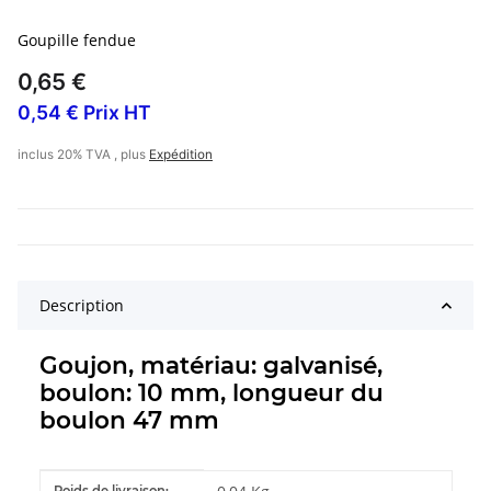
Goupille fendue
0,65 €
0,54 € Prix HT
inclus 20% TVA , plus
Expédition
Description
Goujon, matériau: galvanisé,
boulon: 10 mm, longueur du
boulon 47 mm
#productDetails.itemInformation#
#productDetails.itemValue#