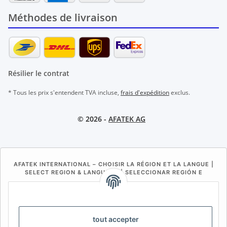
Méthodes de livraison
Résilier le contrat
* Tous les prix s'entendent TVA incluse,
frais d'expédition
exclus.
© 2026 -
AFATEK AG
AFATEK INTERNATIONAL – CHOISIR LA RÉGION ET LA LANGUE |
SELECT REGION & LANGUAGE | SELECCIONAR REGIÓN E
IDIOMA
DE
AT
CH (DE)
CH (FR)
CH (IT)
BE (NL)
BE (FR)
NL
tout accepter