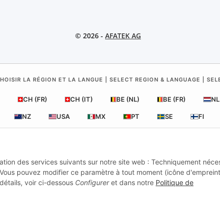
© 2026 -
AFATEK AG
HOISIR LA RÉGION ET LA LANGUE | SELECT REGION & LANGUAGE | SE
CH (FR)
CH (IT)
BE (NL)
BE (FR)
NL
NZ
USA
MX
PT
SE
FI
RO
HR
lisation des services suivants sur notre site web : Techniquement néce
 Vous pouvez modifier ce paramètre à tout moment (icône d'emprein
FATEK France
| Votre spécialiste en pièces détachées pour remorqu
détails, voir ci-dessous
Configurer
et dans notre
Politique de
Conseil technique :
moc.ketafa@ofni
| TVA (DE) : DE354251646
 pour les professionnels : achats intracommunautaires HT (VIES) dispon