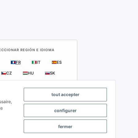
LECCIONAR REGIÓN E IDIOMA
FR
IT
ES
CZ
HU
SK
tout accepter
ssaire,
te
es
configurer
ibles.
fermer