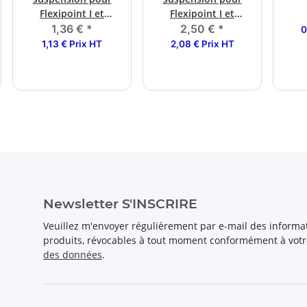
Flexipoint I et
Flexipoint I et
Squarepoint, droit
Squarepoint, droit
1,36 €
*
2,50 €
*
0
de 100 mm de long.
de 150 mm de long.
1,13 € Prix HT
2,08 € Prix HT
Newsletter S'INSCRIRE
Veuillez m'envoyer régulièrement par e-mail des inform
produits, révocables à tout moment conformément à vot
des données
.