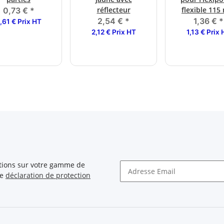
réflecteur
flexible 11
0,73 €
*
2,54 €
*
1,36 €
*
,61 € Prix HT
2,12 € Prix HT
1,13 € Prix
ations sur votre gamme de
re
déclaration de protection
Newsletter S'INSCRIRE