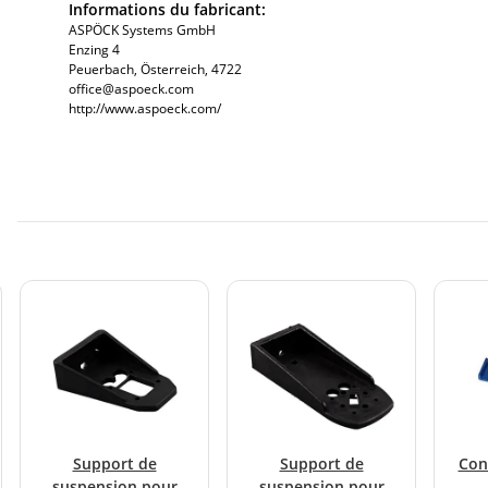
Informations du fabricant:
ASPÖCK Systems GmbH
Enzing 4
Peuerbach, Österreich, 4722
office@aspoeck.com
http://www.aspoeck.com/
Support de
Support de
Con
suspension pour
suspension pour