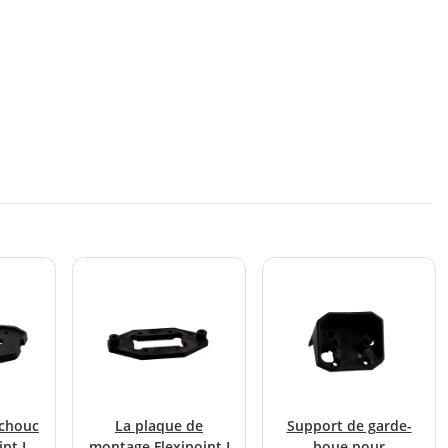
tchouc
La plaque de
Support de garde-
nt I
montage Flexipoint I
boue pour