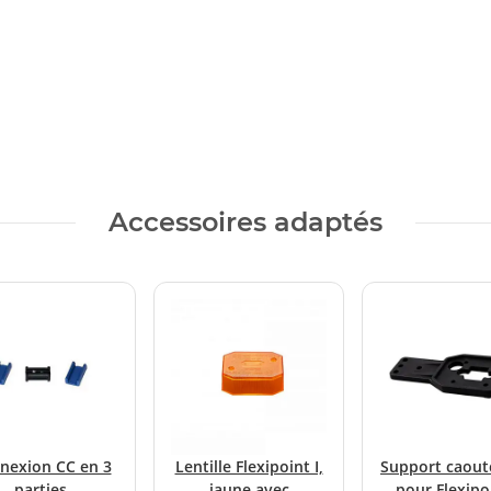
Accessoires adaptés
nexion CC en 3
Lentille Flexipoint I,
Support caou
parties
jaune avec
pour Flexipoi