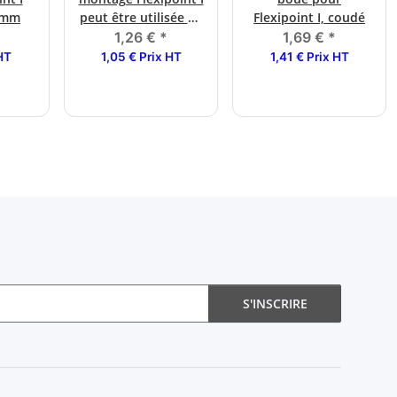
5 mm
peut être utilisée de
Flexipoint I, coudé
manière flexible des
1,26 €
*
1,69 €
*
deux côtés
 HT
1,05 € Prix HT
1,41 € Prix HT
S'INSCRIRE