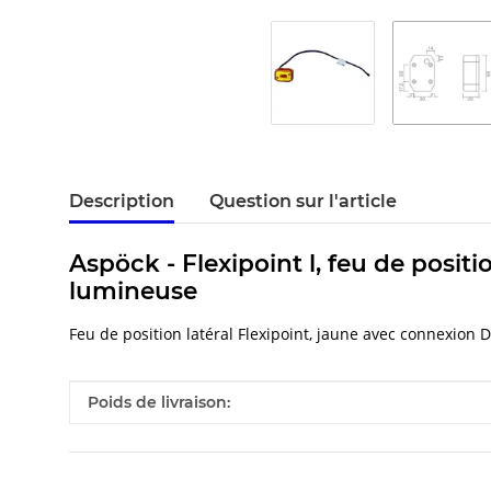
Description
Question sur l'article
Aspöck - Flexipoint l, feu de posit
lumineuse
Feu de position latéral Flexipoint, jaune avec connexion
#productDetails.itemInformation#
#productDetails.itemValue#
Poids de livraison: