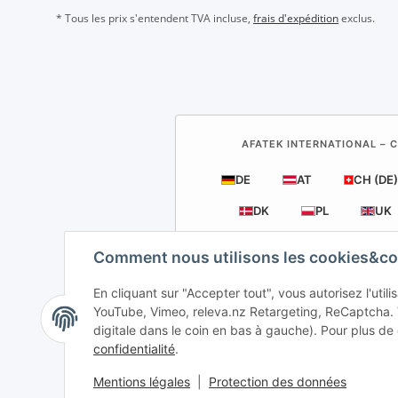
* Tous les prix s'entendent TVA incluse,
frais d'expédition
exclus.
AFATEK INTERNATIONAL – C
DE
AT
CH (DE)
DK
PL
UK
Comment nous utilisons les cookies&co
En cliquant sur "Accepter tout", vous autorisez l'uti
YouTube, Vimeo, releva.nz Retargeting, ReCaptcha.
A
digitale dans le coin en bas à gauche). Pour plus de 
confidentialité
.
Offre
Mentions légales
|
Protection des données