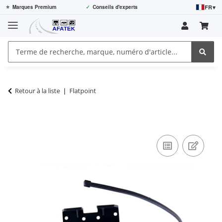
FR
▾
⭐
Marques Premium
✓
Conseils d'experts
Retour à la liste
Flatpoint