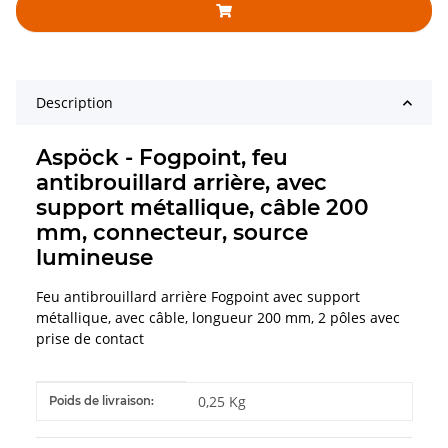
Description
Aspöck - Fogpoint, feu
antibrouillard arrière, avec
support métallique, câble 200
mm, connecteur, source
lumineuse
Feu antibrouillard arrière Fogpoint avec support
métallique, avec câble, longueur 200 mm, 2 pôles avec
prise de contact
#productDetails.itemInformation#
#productDetails.itemValue#
0,25 Kg
Poids de livraison: