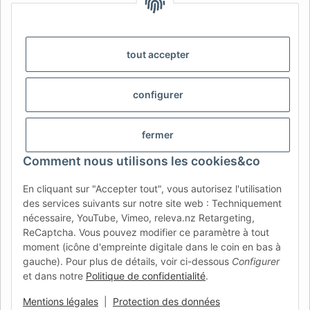
IDIOMA
DE
AT
CH (DE)
CH (FR)
CH (IT)
BE (NL)
BE (FR)
NL
tout accepter
FR
IT
ES
DK
PL
configurer
UK
NZ
USA
MX
PT
SE
FI
CZ
HU
SK
fermer
RO
HR
Comment nous utilisons les cookies&co
En cliquant sur "Accepter tout", vous autorisez l'utilisation
des services suivants sur notre site web : Techniquement
AFATEK France
| Votre spécialiste en pièces détachées pour
nécessaire, YouTube, Vimeo, releva.nz Retargeting,
remorques
ReCaptcha. Vous pouvez modifier ce paramètre à tout
Conseil technique :
moc.ketafa@ofni
| TVA (DE) :
moment (icône d'empreinte digitale dans le coin en bas à
DE354251646
gauche). Pour plus de détails, voir ci-dessous
Configurer
Offre pour les professionnels : achats intracommunautaires HT
et dans notre
Politique de confidentialité
.
(VIES) disponibles.
Mentions légales
|
Protection des données