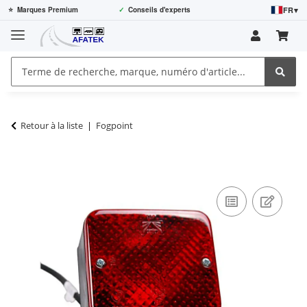
FR
▾
⭐
Marques Premium
✓
Conseils d'experts
Retour à la liste
Fogpoint