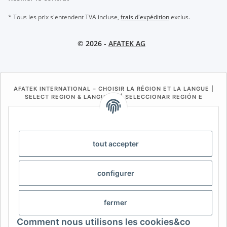
* Tous les prix s'entendent TVA incluse,
frais d'expédition
exclus.
© 2026 -
AFATEK AG
AFATEK INTERNATIONAL – CHOISIR LA RÉGION ET LA LANGUE |
SELECT REGION & LANGUAGE | SELECCIONAR REGIÓN E
IDIOMA
DE
AT
CH (DE)
CH (FR)
CH (IT)
BE (NL)
BE (FR)
NL
tout accepter
FR
IT
ES
DK
PL
configurer
UK
NZ
USA
MX
PT
SE
FI
CZ
HU
SK
fermer
RO
HR
Comment nous utilisons les cookies&co