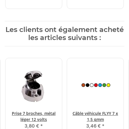
Les clients ont également acheté
les articles suivants :
Prise 7 broches, métal
Câble véhicule FLYY 7 x
léger 12 volts
1,5 qmm
3,80 €
*
3,46 €
*