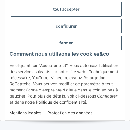
CH (IT)
BE (NL)
BE (FR)
NL
tout accepter
FR
IT
ES
DK
PL
configurer
UK
NZ
USA
MX
PT
SE
FI
CZ
HU
SK
fermer
RO
HR
Comment nous utilisons les cookies&co
En cliquant sur "Accepter tout", vous autorisez l'utilisation
des services suivants sur notre site web : Techniquement
AFATEK France
| Votre spécialiste en pièces détachées pour
nécessaire, YouTube, Vimeo, releva.nz Retargeting,
remorques
ReCaptcha. Vous pouvez modifier ce paramètre à tout
Conseil technique :
moc.ketafa@ofni
| TVA (DE) :
moment (icône d'empreinte digitale dans le coin en bas à
DE354251646
gauche). Pour plus de détails, voir ci-dessous
Configurer
Offre pour les professionnels : achats intracommunautaires HT
et dans notre
Politique de confidentialité
.
(VIES) disponibles.
Mentions légales
|
Protection des données