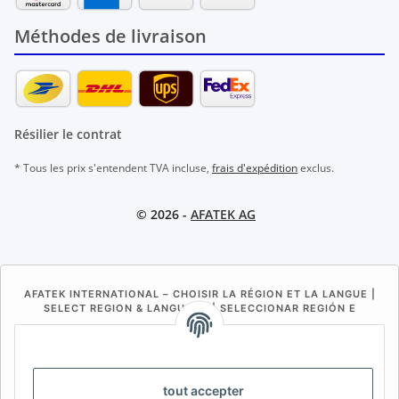
Méthodes de livraison
Résilier le contrat
* Tous les prix s'entendent TVA incluse,
frais d'expédition
exclus.
© 2026 -
AFATEK AG
AFATEK INTERNATIONAL – CHOISIR LA RÉGION ET LA LANGUE |
SELECT REGION & LANGUAGE | SELECCIONAR REGIÓN E
IDIOMA
DE
AT
CH (DE)
CH (FR)
CH (IT)
BE (NL)
BE (FR)
NL
tout accepter