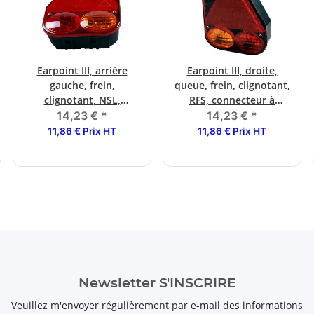
Earpoint III, arrière
Earpoint III, droite,
gauche, frein,
queue, frein, clignotant,
clignotant, NSL,
RFS, connecteur à
connexion à baïonnette
baïonnette.
14,23 €
*
14,23 €
*
11,86 € Prix HT
11,86 € Prix HT
Newsletter S'INSCRIRE
Veuillez m'envoyer régulièrement par e-mail des informations