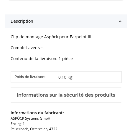
Description
Clip de montage Aspöck pour Earpoint III
Complet avec vis
Contenu de la livraison: 1 pièce
#productDetails.itemInformation#
#productDetails.itemValue#
0,10 Kg
Poids de livraison:
Informations sur la sécurité des produits
Informations du fabricant:
ASPÖCK Systems GmbH
Enzing 4
Peuerbach, Österreich, 4722