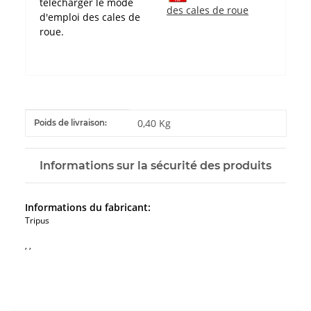
télécharger le mode
des cales de roue
d'emploi des cales de
roue.
#productDetails.itemInformation#
#productDetails.itemValue#
0,40 Kg
Poids de livraison:
Informations sur la sécurité des produits
Informations du fabricant:
Tripus
, ,