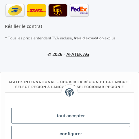
Résilier le contrat
* Tous les prix s'entendent TVA incluse,
frais d'expédition
exclus.
© 2026 -
AFATEK AG
AFATEK INTERNATIONAL – CHOISIR LA RÉGION ET LA LANGUE |
SELECT REGION & LANGUAGE | SELECCIONAR REGIÓN E
IDIOMA
DE
AT
CH (DE)
CH (FR)
CH (IT)
BE (NL)
BE (FR)
NL
tout accepter
FR
IT
ES
DK
PL
configurer
UK
NZ
USA
MX
PT