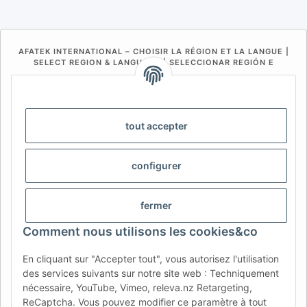
AFATEK INTERNATIONAL – CHOISIR LA RÉGION ET LA LANGUE |
SELECT REGION & LANGUAGE | SELECCIONAR REGIÓN E
IDIOMA
DE
AT
CH (DE)
CH (FR)
CH (IT)
BE (NL)
BE (FR)
NL
tout accepter
FR
IT
ES
DK
PL
configurer
UK
NZ
USA
MX
PT
SE
FI
CZ
HU
SK
fermer
RO
HR
Comment nous utilisons les cookies&co
En cliquant sur "Accepter tout", vous autorisez l'utilisation
des services suivants sur notre site web : Techniquement
AFATEK France
| Votre spécialiste en pièces détachées pour
nécessaire, YouTube, Vimeo, releva.nz Retargeting,
remorques
ReCaptcha. Vous pouvez modifier ce paramètre à tout
Conseil technique :
moc.ketafa@ofni
| TVA (DE) :