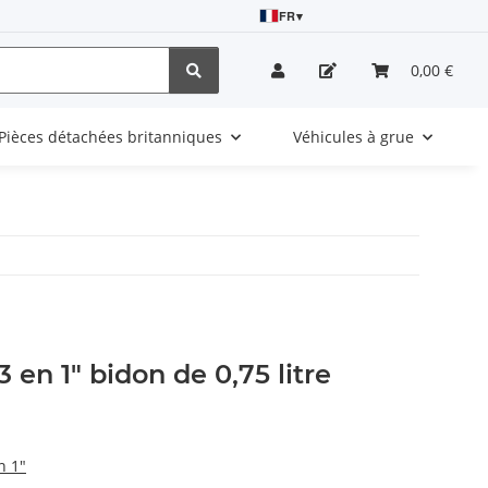
FR
▾
0,00 €
Pièces détachées britanniques
Véhicules à grue
 en 1" bidon de 0,75 litre
n 1"