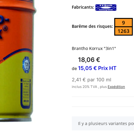
Fabricants:
9
Barême des risques:
1263
Brantho Korrux "3in1"
18,06 €
15,05 € Prix HT
de
2,41 € par 100 ml
inclus 20% TVA , plus
Expédition
x
Il y a plusieurs variantes po