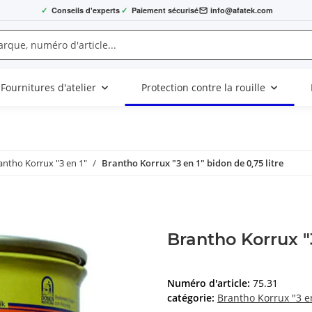
✓
Conseils d'experts
✓
Paiement sécurisé
info@afatek.com
Fournitures d'atelier
Protection contre la rouille
antho Korrux "3 en 1"
Brantho Korrux "3 en 1" bidon de 0,75 litre
Brantho Korrux "3
Numéro d'article:
75.31
catégorie:
Brantho Korrux "3 e