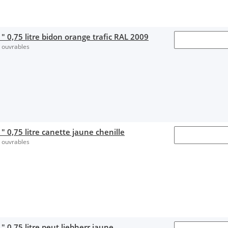
" 0,75 litre bidon orange trafic RAL 2009
s ouvrables
 0,75 litre canette jaune chenille
s ouvrables
 0,75 litre peut liebherr jaune