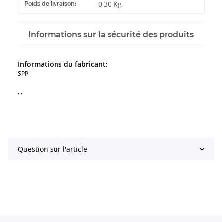
#productDetails.itemInformation#
#productDetails.itemValue#
0,30 Kg
Poids de livraison:
Informations sur la sécurité des produits
Informations du fabricant:
SPP
, ,
Question sur l'article