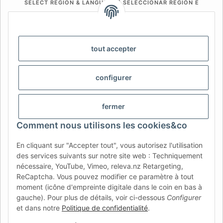
SELECT REGION & LANGUAGE | SELECCIONAR REGIÓN E
IDIOMA
DE
AT
CH (DE)
CH (FR)
CH (IT)
BE (NL)
BE (FR)
NL
tout accepter
FR
IT
ES
DK
PL
configurer
UK
NZ
USA
MX
PT
SE
FI
CZ
HU
SK
fermer
RO
HR
Comment nous utilisons les cookies&co
En cliquant sur "Accepter tout", vous autorisez l'utilisation
des services suivants sur notre site web : Techniquement
AFATEK France
| Votre spécialiste en pièces détachées pour
nécessaire, YouTube, Vimeo, releva.nz Retargeting,
remorques
ReCaptcha. Vous pouvez modifier ce paramètre à tout
Conseil technique :
moc.ketafa@ofni
| TVA (DE) :
moment (icône d'empreinte digitale dans le coin en bas à
DE354251646
gauche). Pour plus de détails, voir ci-dessous
Configurer
Offre pour les professionnels : achats intracommunautaires HT
et dans notre
Politique de confidentialité
.
(VIES) disponibles.