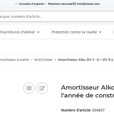
✓
Conseils d'experts
✓
Paiement sécurisé
info@afatek.com
Fournitures d'atelier
Protection contre la rouille
mortisseur à inertie
ALKO Kober
Amortisseur Alko 251 S - A + 251 R à
Amortisseur Alko 
l'année de const
Numéro d'article:
659657