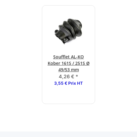
Soufflet AL-KO
Kober 161S / 251S Ø
49/53 mm
4,26 €
*
3,55 € Prix HT