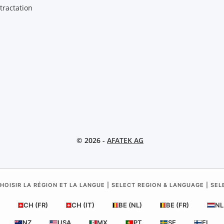
tractation
© 2026 -
AFATEK AG
HOISIR LA RÉGION ET LA LANGUE | SELECT REGION & LANGUAGE | SE
CH (FR)
CH (IT)
BE (NL)
BE (FR)
NL
NZ
USA
MX
PT
SE
FI