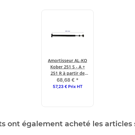
Amortisseur AL-KO
Kober 251 S - A +
251 R à partir de
l'année de
68,68 €
*
construction 93
57,23 € Prix HT
(PRODUITS
D'ORIGINE)
ts ont également acheté les articles 