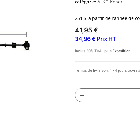
catégorie:
ALKO Kober
251 S, à partir de l'année de c
41,95 €
34,96 € Prix HT
inclus 20% TVA , plus
Expédition
Temps de livraison:
1 - 4 jours ouvrab