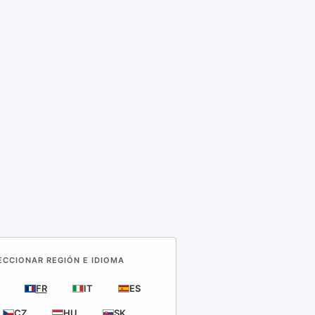
LECCIONAR REGIÓN E IDIOMA
FR
IT
ES
CZ
HU
SK