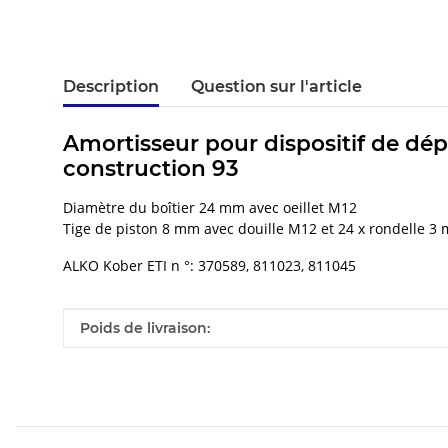
Description
Question sur l'article
Amortisseur pour dispositif de dép
construction 93
Diamètre du boîtier 24 mm avec oeillet M12
Tige de piston 8 mm avec douille M12 et 24 x rondelle 
ALKO Kober ETI n °: 370589, 811023, 811045
#productDetails.itemInformation#
#productDetails.itemValue#
Poids de livraison: