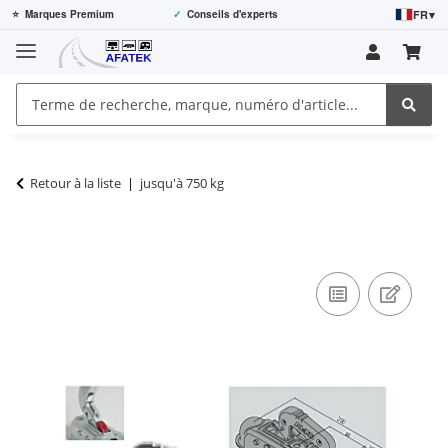
FR
▾
⭐
Marques Premium
✓
Conseils d'experts
Retour à la liste
jusqu'à 750 kg