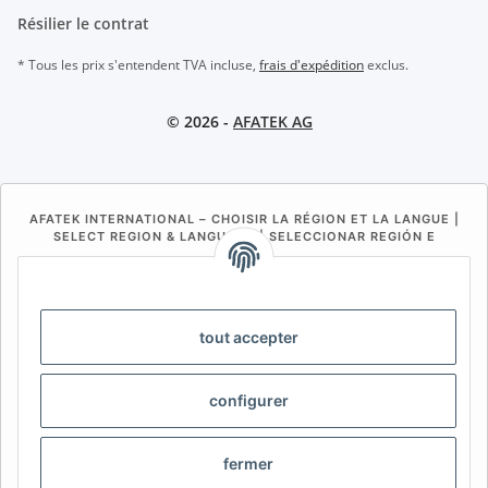
Résilier le contrat
* Tous les prix s'entendent TVA incluse,
frais d'expédition
exclus.
© 2026 -
AFATEK AG
AFATEK INTERNATIONAL – CHOISIR LA RÉGION ET LA LANGUE |
SELECT REGION & LANGUAGE | SELECCIONAR REGIÓN E
IDIOMA
DE
AT
CH (DE)
CH (FR)
CH (IT)
BE (NL)
BE (FR)
NL
tout accepter
FR
IT
ES
DK
PL
configurer
UK
NZ
USA
MX
PT
SE
FI
CZ
HU
SK
fermer
RO
HR