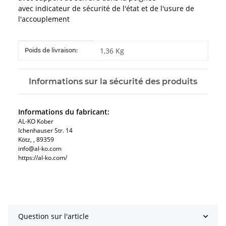
avec indicateur de sécurité de l'état et de l'usure de
l'accouplement
#productDetails.itemInformation#
#productDetails.itemValue#
1,36 Kg
Poids de livraison:
Informations sur la sécurité des produits
Informations du fabricant:
AL-KO Kober
Ichenhauser Str. 14
Kötz, , 89359
info@al-ko.com
https://al-ko.com/
Question sur l'article