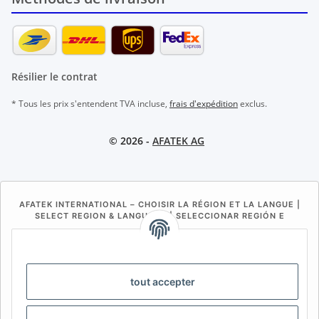
Résilier le contrat
* Tous les prix s'entendent TVA incluse,
frais d'expédition
exclus.
© 2026 -
AFATEK AG
AFATEK INTERNATIONAL – CHOISIR LA RÉGION ET LA LANGUE |
SELECT REGION & LANGUAGE | SELECCIONAR REGIÓN E
IDIOMA
DE
AT
CH (DE)
CH (FR)
CH (IT)
BE (NL)
BE (FR)
NL
tout accepter
FR
IT
ES
DK
PL