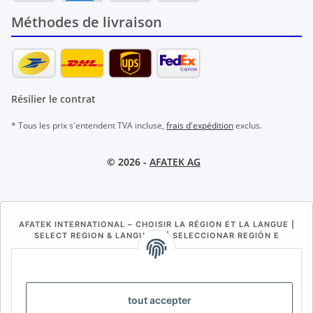
Méthodes de livraison
Résilier le contrat
* Tous les prix s'entendent TVA incluse,
frais d'expédition
exclus.
© 2026 -
AFATEK AG
AFATEK INTERNATIONAL – CHOISIR LA RÉGION ET LA LANGUE |
SELECT REGION & LANGUAGE | SELECCIONAR REGIÓN E
IDIOMA
DE
AT
CH (DE)
CH (FR)
CH (IT)
BE (NL)
BE (FR)
NL
tout accepter