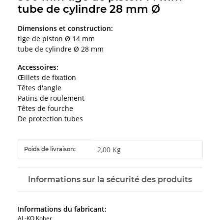
tube de cylindre 28 mm Ø
Dimensions et construction:
tige de piston Ø 14 mm
tube de cylindre Ø 28 mm
Accessoires:
Œillets de fixation
Têtes d'angle
Patins de roulement
Têtes de fourche
De protection tubes
#productDetails.itemInformation#
#productDetails.itemValue#
2,00 Kg
Poids de livraison:
Informations sur la sécurité des produits
Informations du fabricant:
AL-KO Kober