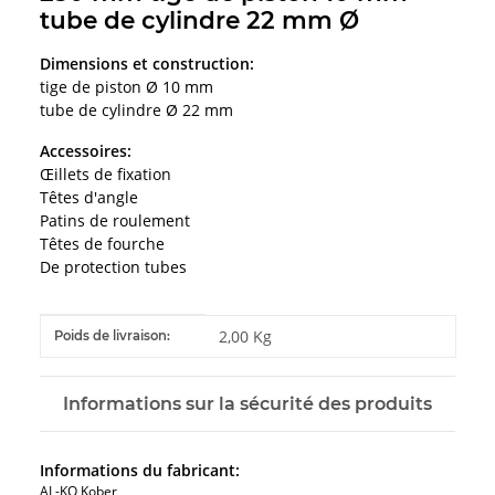
tube de cylindre 22 mm Ø
Dimensions et construction:
tige de piston Ø 10 mm
tube de cylindre Ø 22 mm
Accessoires:
Œillets de fixation
Têtes d'angle
Patins de roulement
Têtes de fourche
De protection tubes
#productDetails.itemInformation#
#productDetails.itemValue#
2,00 Kg
Poids de livraison:
Informations sur la sécurité des produits
Informations du fabricant:
AL-KO Kober