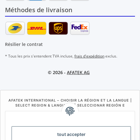
Méthodes de livraison
Résilier le contrat
* Tous les prix s'entendent TVA incluse,
frais d'expédition
exclus.
© 2026 -
AFATEK AG
AFATEK INTERNATIONAL – CHOISIR LA RÉGION ET LA LANGUE |
SELECT REGION & LANGUAGE | SELECCIONAR REGIÓN E
IDIOMA
DE
AT
CH (DE)
CH (FR)
CH (IT)
BE (NL)
BE (FR)
NL
tout accepter